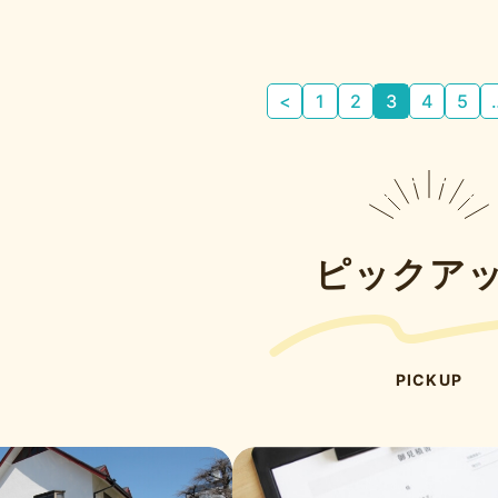
<
1
2
3
4
5
ピックア
PICKUP