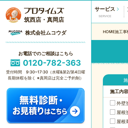
サービス
SERVICE
筑西店・真岡店
HOME
施工事
株式会社ムコウダ
お電話でのご相談はこちら
0120-782-363
受付時間 9:30~17:30（水曜&第2/第4日曜
長期休暇を除く ※真岡店は完全ご予約制）
施
施工内
外壁
屋根
屋根