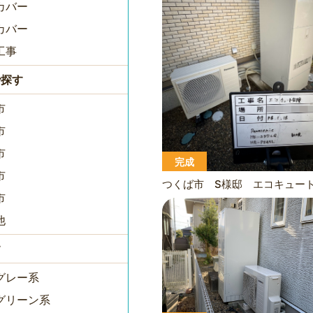
カバー
カバー
工事
で探す
市
市
市
完成
市
市
他
す
グレー系
グリーン系