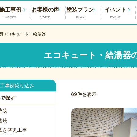
施工事例
お客様の声
塗装プラン
イベント
WORKS
VOICE
PLAN
EVENT
例
エコキュート・給湯器
エコキュート・給湯器
工事例絞り込み
69件を表示
容で探す
塗装
塗装
葺き替え工事