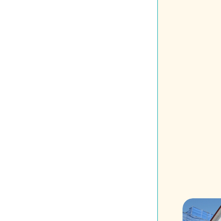
投
稿
の
ペ
ー
ジ
送
り