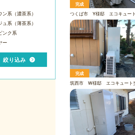
完成
ウン系（濃茶系）
ジュ系（薄茶系）
ピンク系
ヤー
絞り込み
完成
筑西市 W様邸 エコキュート