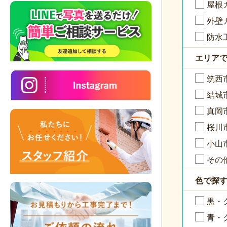
屋根
外壁
防水
エリア
筑西
結城
真岡
桜川
小山
その
色で探
黒・
青・