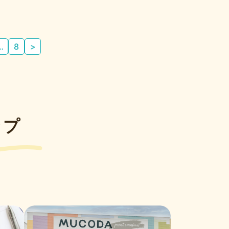
…
8
>
ップ