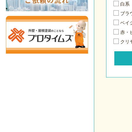
白系
ブラ
ベイ
赤・
クリ