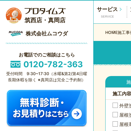
サービス
SERVICE
筑西店・真岡店
HOME
施工事
株式会社ムコウダ
お電話でのご相談はこちら
0120-782-363
受付時間 9:30~17:30（水曜&第2/第4日曜
長期休暇を除く ※真岡店は完全ご予約制）
施
施工内
外壁
屋根
屋根