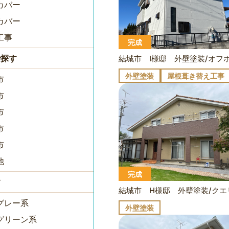
カバー
カバー
工事
完成
で探す
外壁塗装
屋根葺き替え工事
市
市
市
市
市
他
完成
す
グレー系
外壁塗装
グリーン系