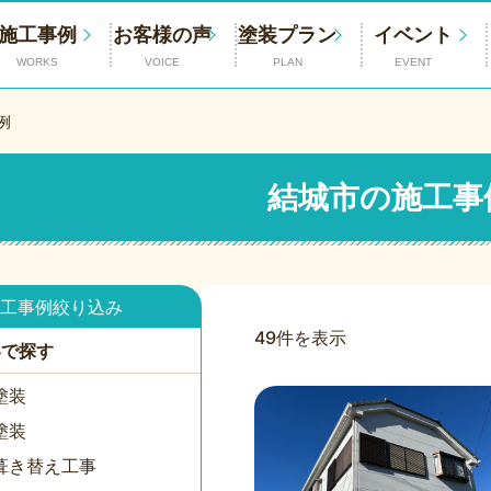
施工事例
お客様の声
塗装プラン
イベント
WORKS
VOICE
PLAN
EVENT
例
結城市の施工事
工事例絞り込み
49件を表示
容で探す
塗装
塗装
葺き替え工事