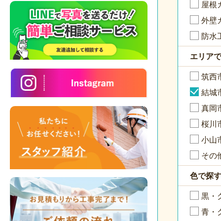
屋根
外壁
防水
エリア
筑西
結城
真岡
桜川
小山
その
色で探
黒・
青・