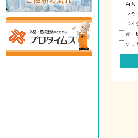
白系
ブラ
ベイ
赤・
クリ