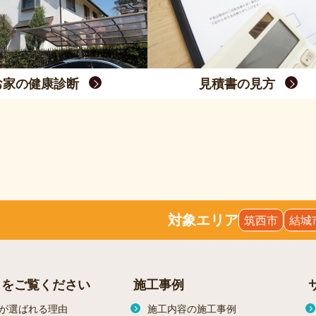
お家の健康診断
見積書の見方
対象エリア
筑西市
結城
らをご覧ください
施工事例
が選ばれる理由
施工内容の施工事例