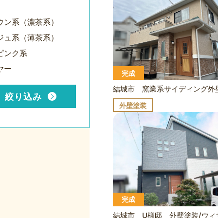
ウン系（濃茶系）
ジュ系（薄茶系）
ピンク系
ヤー
完成
絞り込み
外壁塗装
完成