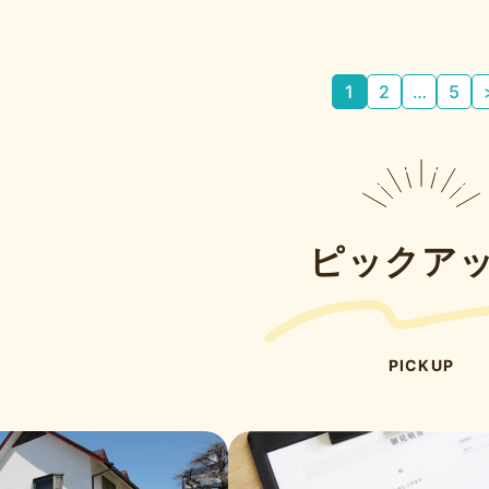
1
2
…
5
ピックア
PICKUP