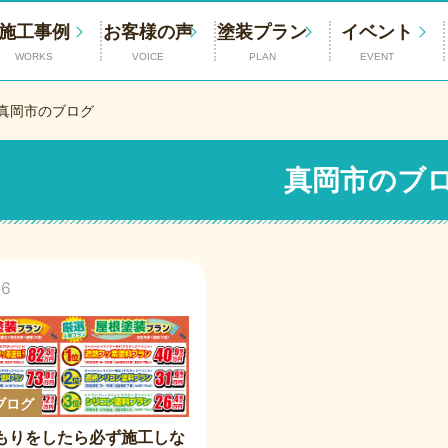
施工事例
お客様の声
塗装プラン
イベント
WORKS
VOICE
PLAN
EVENT
真岡市のブログ
真岡市のブ
16
ブログ
積もりをしたら必ず施工しな