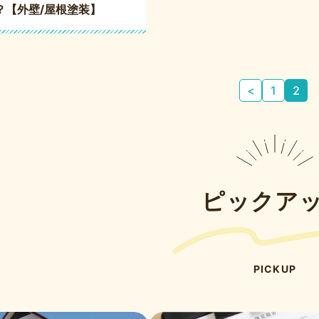
？【外壁/屋根塗装】
<
1
2
ピックア
PICKUP