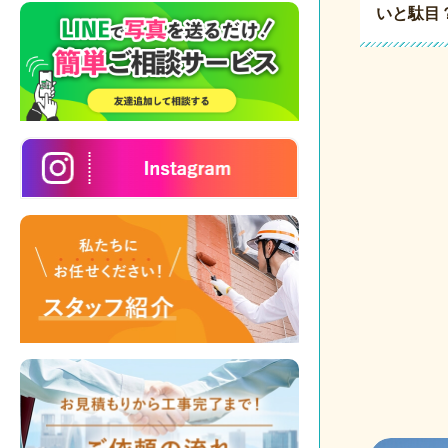
いと駄目
投
稿
の
ペ
ー
ジ
送
り