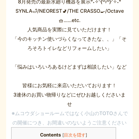
8月発売の最新水廻り機器を展示°˖✧◝(⁰▿⁰)◜✧˖°
SYNLA🛁/NEOREST🚽/THE CRASSO🍳/Octave
🧺……etc.
人気商品を実際に見ていただけます！
「今のキッチン使いづらくなってきたな、、」「そ
ろそろトイレなどリフォームしたい」
「悩みはいろいろあるけどまずは相談したい」など
皆様にお気軽に来店いただいております！
3連休のお買い物帰りなどにぜひお越しくださいま
せ
※ムコウダショールームではなく小山のTOTOさんで
の開催につき、お間違いのないようご注意ください
Contents
[
目次を隠す
]