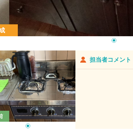
成
担当者コメント
前