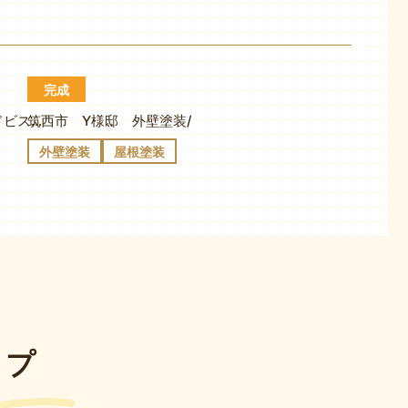
完成
筑西市 Y様邸 外壁塗装/
筑西市 Y様邸 外壁塗装/ミッドビスケット、屋根塗装/キャビアブラウン
外壁塗装
屋根塗装
ップ