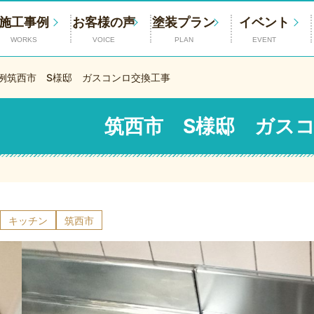
施工事例
お客様の声
塗装プラン
イベント
WORKS
VOICE
PLAN
EVENT
例
筑西市 S様邸 ガスコンロ交換工事
筑西市 S様邸 ガス
キッチン
筑西市