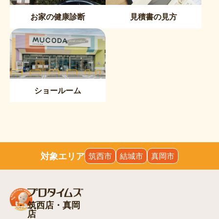
お家の健康診断
見積書の見方
ショールーム
対象エリア
筑西市
結城市
真岡市
筑西店・真岡
店