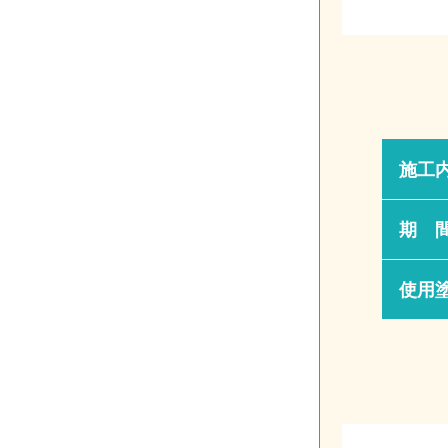
施工
期 
使用