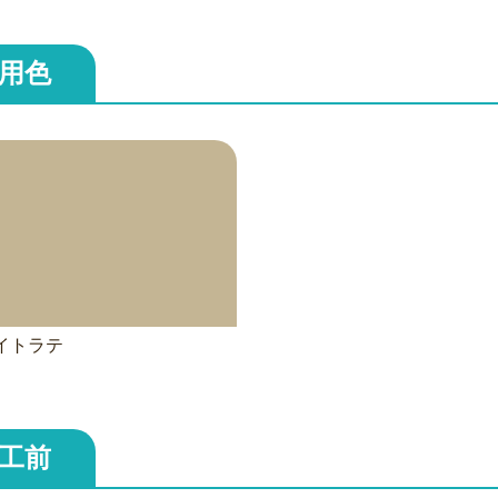
用色
ライトラテ
工前