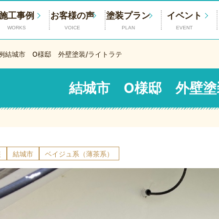
施工事例
お客様の声
塗装プラン
イベント
WORKS
VOICE
PLAN
EVENT
例
結城市 O様邸 外壁塗装/ライトラテ
結城市 O様邸 外壁塗
装
結城市
ベイジュ系（薄茶系）