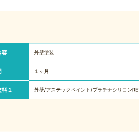
内容
外壁塗装
間
１ヶ月
塗料１
外壁/アステックペイント/プラチナシリコンREVO