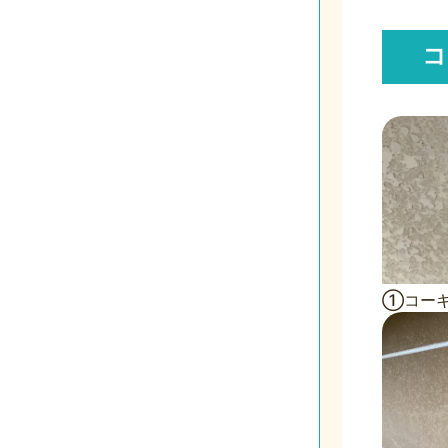
コ
①コーキ