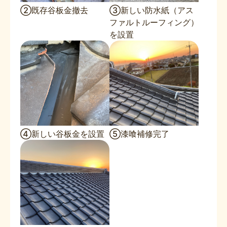
②既存谷板金撤去
③新しい防水紙（アス
ファルトルーフィング）
を設置
④新しい谷板金を設置
⑤漆喰補修完了