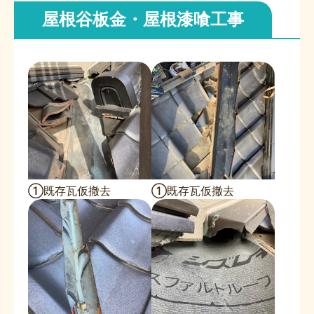
屋根谷板金・屋根漆喰工事
①既存瓦仮撤去
①既存瓦仮撤去