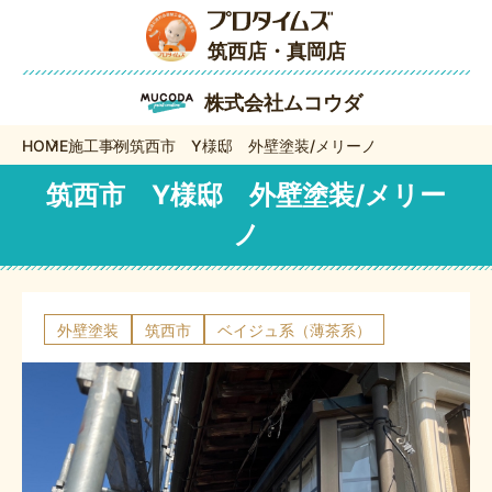
筑西店・真岡店
株式会社ムコウダ
HOME
施工事例
筑西市 Y様邸 外壁塗装/メリーノ
筑西市 Y様邸 外壁塗装/メリー
ノ
外壁塗装
筑西市
ベイジュ系（薄茶系）