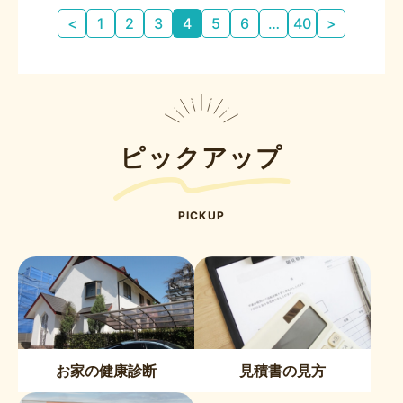
投
<
1
2
3
4
5
6
…
40
>
稿
の
ペ
ー
ジ
送
ピックアップ
り
PICKUP
お家の健康診断
見積書の見方