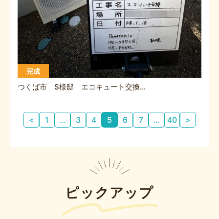
完成
つくば市 S様邸 エコキュート交換工事
投
<
1
…
3
4
5
6
7
…
40
>
稿
の
ペ
ー
ジ
送
ピックアップ
り