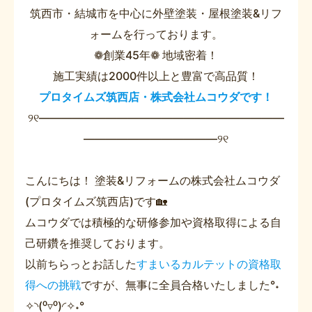
筑西市・結城市を中心に外壁塗装・屋根塗装&リフ
ォームを行っております。
❁創業45年❁ 地域密着！
施工実績は2000件以上と豊富で高品質！
プロタイムズ筑西店・株式会社ムコウダです！
୨୧――――――――――――――――――――――
――――――――――――୨୧
こんにちは！ 塗装&リフォームの株式会社ムコウダ
(プロタイムズ筑西店)です🏡
ムコウダでは積極的な研修参加や資格取得による自
己研鑽を推奨しております。
以前ちらっとお話した
すまいるカルテットの資格取
得への挑戦
ですが、無事に全員合格いたしました°˖
✧◝(⁰▿⁰)◜✧˖°